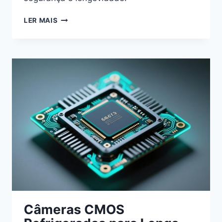
ESPELHOS
LER MAIS
PARABÓLICOS
COM
REVESTIMENTO
DE
ALUMINA
—
AMADOR
SÊNIOR
Câmeras CMOS