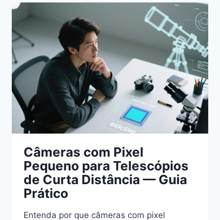
BAIXO
RUÍDO
PARA
CÉU
MUITO
ESCURO
Câmeras com Pixel
Pequeno para Telescópios
de Curta Distância — Guia
Prático
Entenda por que câmeras com pixel