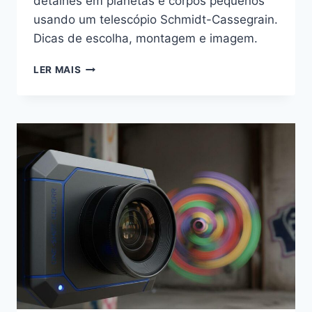
detalhes em planetas e corpos pequenos
usando um telescópio Schmidt-Cassegrain.
Dicas de escolha, montagem e imagem.
TELESCÓPIO
LER MAIS
SCHMIDT-
CASSEGRAIN:
DETALHES
PLANETÁRIOS
E
OBSERVAÇÃO