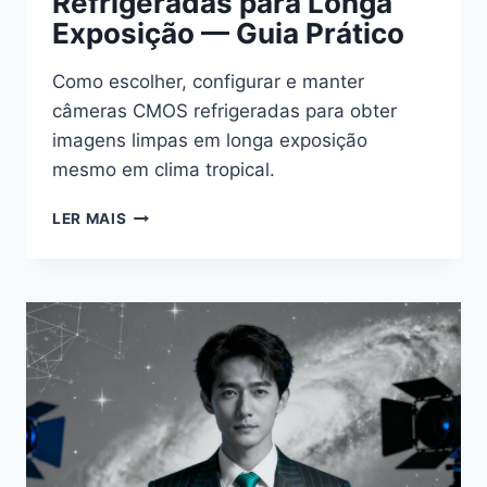
Refrigeradas para Longa
Exposição — Guia Prático
Como escolher, configurar e manter
câmeras CMOS refrigeradas para obter
imagens limpas em longa exposição
mesmo em clima tropical.
CÂMERAS
LER MAIS
CMOS
REFRIGERADAS
PARA
LONGA
EXPOSIÇÃO
—
GUIA
PRÁTICO