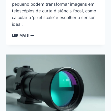
pequeno podem transformar imagens em
telescópios de curta distância focal, como
calcular o ‘pixel scale’ e escolher o sensor
ideal.
CÂMERAS
LER MAIS
COM
PIXEL
PEQUENO
PARA
TELESCÓPIOS
DE
CURTA
DISTÂNCIA
—
GUIA
PRÁTICO