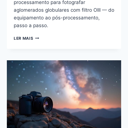
processamento para fotografar
aglomerados globulares com filtro OIII — do
equipamento ao pós-processamento,
passo a passo.
AGLOMERADOS
LER MAIS
GLOBULARES
EM
FILTRO
OIII:
GUIA
PARA
ASTROFOTÓGRAFOS
JÚNIOR