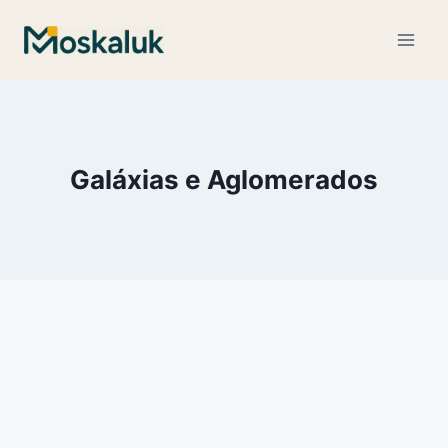
Pular
para
o
Conteúdo
Galáxias e Aglomerados