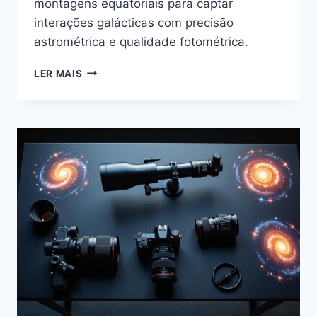
montagens equatoriais para captar
interações galácticas com precisão
astrométrica e qualidade fotométrica.
GALÁXIAS
LER MAIS
EM
INTERAÇÃO:
MONTAGENS
EQUATORIAIS
DE
ALTA
PRECISÃO