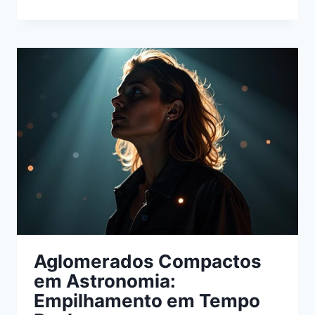
DE
NÚCLEO
ATIVO
PARA
REDUTORES
DE
FOCAL
—
GUIA
Aglomerados Compactos
em Astronomia:
Empilhamento em Tempo