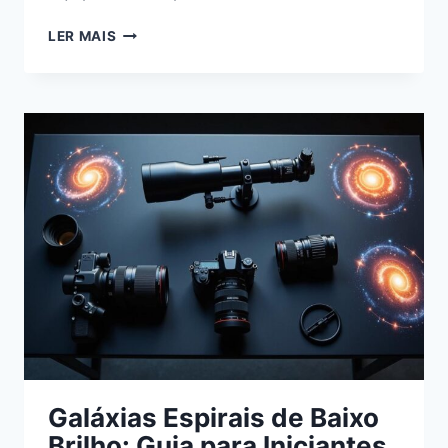
TELESCÓPIOS
LER MAIS
RITCHEY-
CHRÉTIEN
PARA
FOTOGRAFAR
GALÁXIAS
DISTANTES
Galáxias Espirais de Baixo
Brilho: Guia para Iniciantes