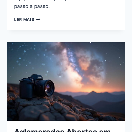
passo a passo.
AGLOMERADOS
LER MAIS
GLOBULARES
EM
FILTRO
OIII:
GUIA
PARA
ASTROFOTÓGRAFOS
JÚNIOR
Aglomerados Abertos em