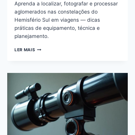
Aprenda a localizar, fotografar e processar
aglomerados nas constelações do
Hemisfério Sul em viagens — dicas
práticas de equipamento, técnica e
planejamento.
AGLOMERADOS
LER MAIS
EM
CONSTELAÇÕES
DO
SUL
—
GUIA
DE
ASTROFOTOGRAFIA