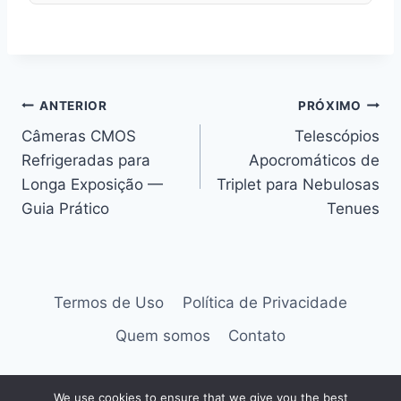
Navegação
ANTERIOR
PRÓXIMO
de
Câmeras CMOS
Telescópios
Post
Refrigeradas para
Apocromáticos de
Longa Exposição —
Triplet para Nebulosas
Guia Prático
Tenues
Termos de Uso
Política de Privacidade
Quem somos
Contato
We use cookies to ensure that we give you the best